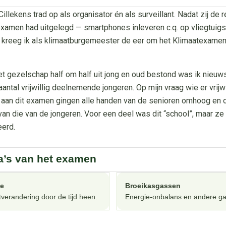
illekens trad op als organisator én als surveillant. Nadat zij de 
examen had uitgelegd — smartphones inleveren c.q. op vliegtuig
 kreeg ik als klimaatburgemeester de eer om het Klimaatexamen
t gezelschap half om half uit jong en oud bestond was ik nieuw
aantal vrijwillig deelnemende jongeren. Op mijn vraag wie er vrijwi
aan dit examen gingen alle handen van de senioren omhoog en 
 van die van de jongeren. Voor een deel was dit “school”, maar ze
erd.
’s van het examen
ie
Broeikasgassen
tverandering door de tijd heen.
Energie-onbalans en andere g