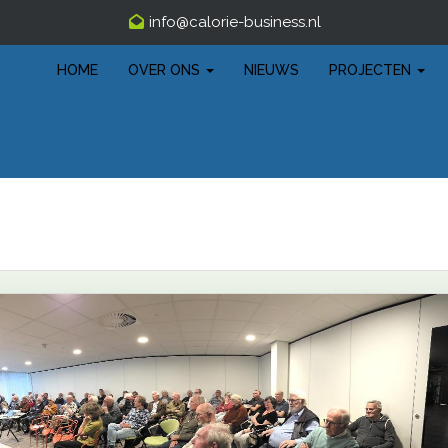
ofni
@calorie-business.nl
HOME
OVER ONS
NIEUWS
PROJECTEN