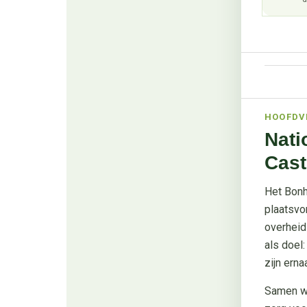
HOOFDV
Nati
Cast
Het Bonh
plaatsvo
overheid
als doel
zijn erna
Samen we