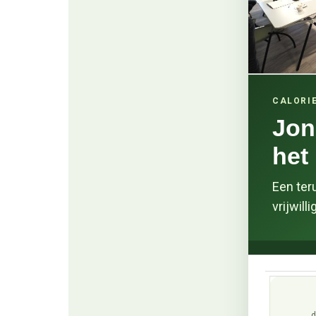
CALORIE
Jon
het
Een ter
vrijwil
d