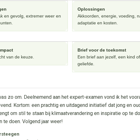
gen
Oplossingen
k en gevolg, extremer weer en
Akkoorden, energie, voeding, n
punten.
adaptatie en kosten.
impact
Brief voor de toekomst
cht van de keuze.
Een brief aan jezelf, een kind of
geliefde.
was zo om. Deelnemend aan het expert-examen vond ik het voor
vend. Kortom: een prachtig en uitdagend initiatief dat jong en oud
engt om stil te staan bij klimaatverandering en inspiratie op te 
n te doen. Volgend jaar weer!
rsteegen