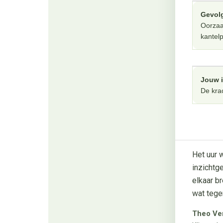
Gevol
Oorzaa
kantel
Jouw 
De kra
Het uur 
inzichtge
elkaar br
wat tege
Theo Ve