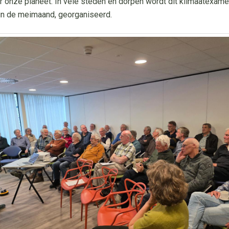
r onze planeet. In vele steden en dorpen wordt dit klimaatexame
, in de meimaand, georganiseerd.