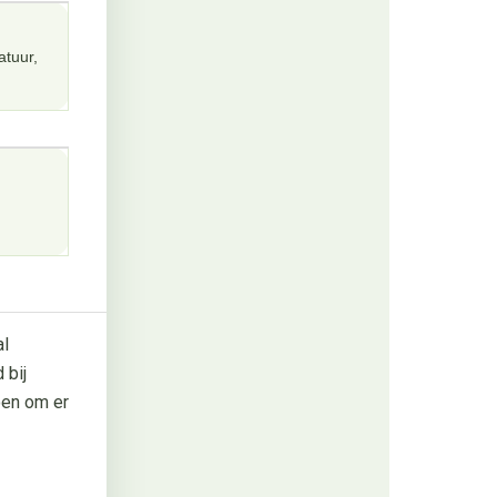
atuur,
al
 bij
doen om er