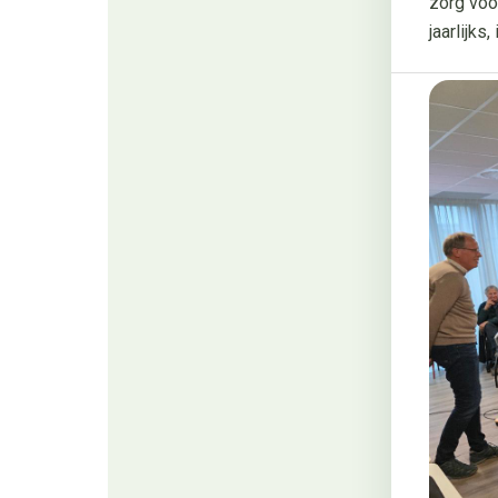
zorg voo
jaarlijks