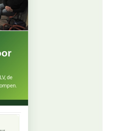
oor
LV, de
pompen.
aus