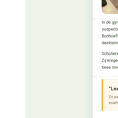
In de gy
suspects
Bonhoeff
deelnem
Scholiere
Zij kreg
twee niv
“Le
Zo we
exam