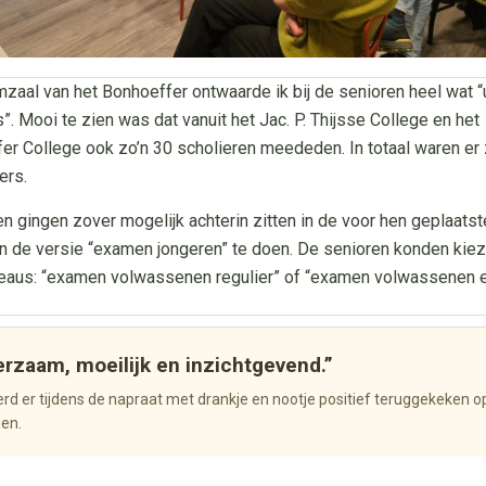
mzaal van het Bonhoeffer ontwaarde ik bij de senioren heel wat “
”. Mooi te zien was dat vanuit het Jac. P. Thijsse College en het
er College ook zo’n 30 scholieren meededen. In totaal waren er 
ers.
n gingen zover mogelijk achterin zitten in de voor hen geplaatste
en de versie “examen jongeren” te doen. De senioren konden kiez
eaus: “examen volwassenen regulier” of “examen volwassenen e
erzaam, moeilijk en inzichtgevend.”
rd er tijdens de napraat met drankje en nootje positief teruggekeken o
en.