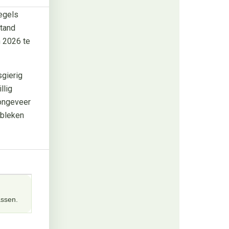
regels
stand
 2026 te
sgierig
llig
ongeveer
 bleken
assen.