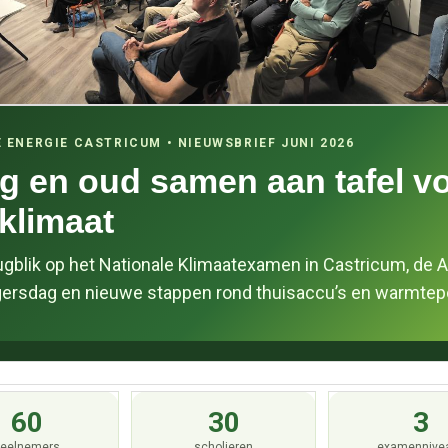
 ENERGIE CASTRICUM • NIEUWSBRIEF JUNI 2026
g en oud samen aan tafel v
 klimaat
ugblik op het Nationale Klimaatexamen in Castricum, de A
ligersdag en nieuwe stappen rond thuisaccu’s en warmte
60
30
3
eelnemers
scholieren
examennive