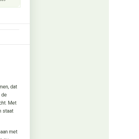
men, dat
n de
cht. Met
n staat
gaan met