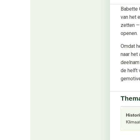
Babette C
van het 
zetten —
openen.
Omdat he
naar het 
deelnam 
de helft
gemotive
Thema
Histor
Klimaa