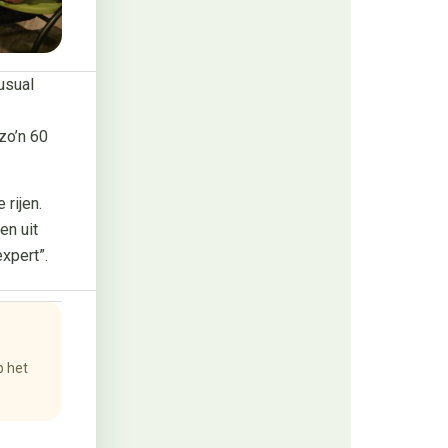
usual
zo’n 60
 rijen.
en uit
xpert”.
p het